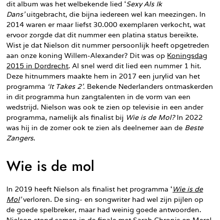
dit album was het welbekende lied ‘
Sexy Als Ik
Dans’
uitgebracht, die bijna iedereen wel kan meezingen. In
2014 waren er maar liefst 30.000 exemplaren verkocht, wat
ervoor zorgde dat dit nummer een platina status bereikte.
Wist je dat Nielson dit nummer persoonlijk heeft opgetreden
aan onze koning Willem-Alexander? Dit was op
Koningsdag
2015 in Dordrecht
. Al snel werd dit lied een nummer 1 hit.
Deze hitnummers maakte hem in 2017 een jurylid van het
programma
‘It Takes 2’.
Bekende Nederlanders ontmaskerden
in dit programma hun zangtalenten in de vorm van een
wedstrijd. Nielson was ook te zien op televisie in een ander
programma, namelijk als finalist bij
Wie is de Mol?
In 2022
was hij in de zomer ook te zien als deelnemer aan de
Beste
Zangers
.
Wie is de mol
In 2019 heeft Nielson als finalist het programma ‘
Wie is de
Mol
’
verloren. De sing- en songwriter had wel zijn pijlen op
de goede spelbreker, maar had weinig goede antwoorden.
Nielson stond samen in de finale met Sarah Chronis en Merel