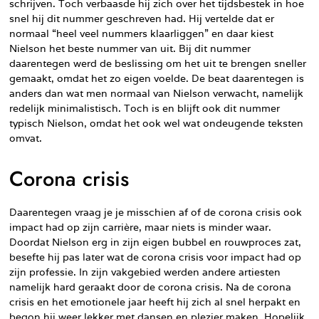
schrijven. Toch verbaasde hij zich over het tijdsbestek in hoe
snel hij dit nummer geschreven had. Hij vertelde dat er
normaal “heel veel nummers klaarliggen” en daar kiest
Nielson het beste nummer van uit. Bij dit nummer
daarentegen werd de beslissing om het uit te brengen sneller
gemaakt, omdat het zo eigen voelde. De beat daarentegen is
anders dan wat men normaal van Nielson verwacht, namelijk
redelijk minimalistisch. Toch is en blijft ook dit nummer
typisch Nielson, omdat het ook wel wat ondeugende teksten
omvat.
Corona crisis
Daarentegen vraag je je misschien af of de corona crisis ook
impact had op zijn carrière, maar niets is minder waar.
Doordat Nielson erg in zijn eigen bubbel en rouwproces zat,
besefte hij pas later wat de corona crisis voor impact had op
zijn professie. In zijn vakgebied werden andere artiesten
namelijk hard geraakt door de corona crisis. Na de corona
crisis en het emotionele jaar heeft hij zich al snel herpakt en
begon hij weer lekker met dansen en plezier maken. Hopelijk