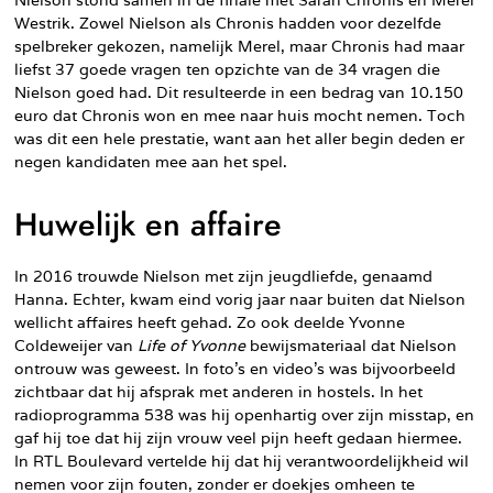
Westrik. Zowel Nielson als Chronis hadden voor dezelfde
spelbreker gekozen, namelijk Merel, maar Chronis had maar
liefst 37 goede vragen ten opzichte van de 34 vragen die
Nielson goed had. Dit resulteerde in een bedrag van 10.150
euro dat Chronis won en mee naar huis mocht nemen. Toch
was dit een hele prestatie, want aan het aller begin deden er
negen kandidaten mee aan het spel.
Huwelijk en affaire
In 2016 trouwde Nielson met zijn jeugdliefde, genaamd
Hanna. Echter, kwam eind vorig jaar naar buiten dat Nielson
wellicht affaires heeft gehad. Zo ook deelde Yvonne
Coldeweijer van
Life of Yvonne
bewijsmateriaal dat Nielson
ontrouw was geweest. In foto’s en video’s was bijvoorbeeld
zichtbaar dat hij afsprak met anderen in hostels. In het
radioprogramma 538 was hij openhartig over zijn misstap, en
gaf hij toe dat hij zijn vrouw veel pijn heeft gedaan hiermee.
In RTL Boulevard vertelde hij dat hij verantwoordelijkheid wil
nemen voor zijn fouten, zonder er doekjes omheen te