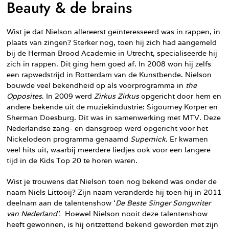
Beauty & de brains
Wist je dat Nielson allereerst geïnteresseerd was in rappen, in
plaats van zingen? Sterker nog, toen hij zich had aangemeld
bij de Herman Brood Academie in Utrecht, specialiseerde hij
zich in rappen. Dit ging hem goed af. In 2008 won hij zelfs
een rapwedstrijd in Rotterdam van de Kunstbende. Nielson
bouwde veel bekendheid op als voorprogramma in
the
Opposites
. In 2009 werd
Zirkus Zirkus
opgericht door hem en
andere bekende uit de muziekindustrie: Sigourney Korper en
Sherman Doesburg. Dit was in samenwerking met MTV. Deze
Nederlandse zang- en dansgroep werd opgericht voor het
Nickelodeon programma genaamd
Supernick
. Er kwamen
veel hits uit, waarbij meerdere liedjes ook voor een langere
tijd in de Kids Top 20 te horen waren.
Wist je trouwens dat Nielson toen nog bekend was onder de
naam Niels Littooij? Zijn naam veranderde hij toen hij in 2011
deelnam aan de talentenshow ‘
De Beste Singer Songwriter
van Nederland’.
Hoewel Nielson nooit deze talentenshow
heeft gewonnen, is hij ontzettend bekend geworden met zijn