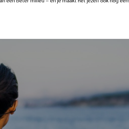
aan een beter milieu – en je maakt het jezelf ook nog een