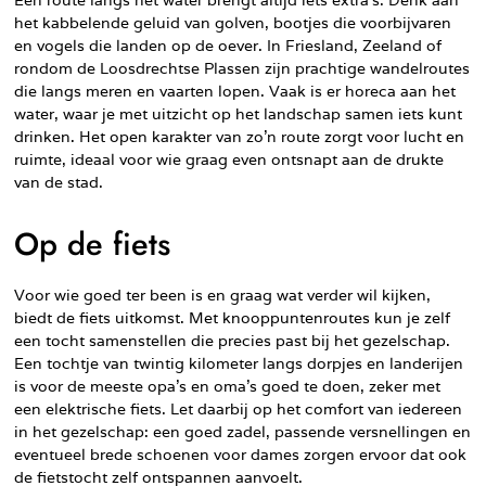
Een route langs het water brengt altijd iets extra’s. Denk aan
het kabbelende geluid van golven, bootjes die voorbijvaren
en vogels die landen op de oever. In Friesland, Zeeland of
rondom de Loosdrechtse Plassen zijn prachtige wandelroutes
die langs meren en vaarten lopen. Vaak is er horeca aan het
water, waar je met uitzicht op het landschap samen iets kunt
drinken. Het open karakter van zo’n route zorgt voor lucht en
ruimte, ideaal voor wie graag even ontsnapt aan de drukte
van de stad.
Op de fiets
Voor wie goed ter been is en graag wat verder wil kijken,
biedt de fiets uitkomst. Met knooppuntenroutes kun je zelf
een tocht samenstellen die precies past bij het gezelschap.
Een tochtje van twintig kilometer langs dorpjes en landerijen
is voor de meeste opa’s en oma’s goed te doen, zeker met
een elektrische fiets. Let daarbij op het comfort van iedereen
in het gezelschap: een goed zadel, passende versnellingen en
eventueel brede schoenen voor dames zorgen ervoor dat ook
de fietstocht zelf ontspannen aanvoelt.