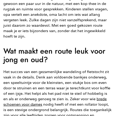
gewoon een paar uur in de natuur, met een kop thee in de
rugzak en ruimte voor gesprekken. Kinderen stellen vragen,
opa vertelt een anekdote, oma lacht om iets wat allang
vergeten leek. Zulke dagen zijn niet vanzelfsprekend, maar
juist daarom zo waardevol. Met een goed gekozen route
maak je er iets bijzonders van, zonder dat het ingewikkeld
hoeft te zijn.
Wat maakt een route leuk voor
jong en oud?
Het succes van een gezamenlijke wandeling of fietstocht zit
vaak in de details. Denk aan voldoende bankjes onderweg,
een speeltuintje voor de kleinsten, een stukje bos om even
door te struinen en een terras waar je terechtkunt voor koffie
of een ijsje. Het helpt als het pad niet te steil of hobbelig is
en als er onderweg genoeg te zien is. Zeker voor wie
brede
schoenen voor dames
nodig heeft of met een rollator loopt,
is een stevige ondergrond belangrijk. Routes die toegankelijk
zijn voor alle leeftijden zorgen voor ontspanning en