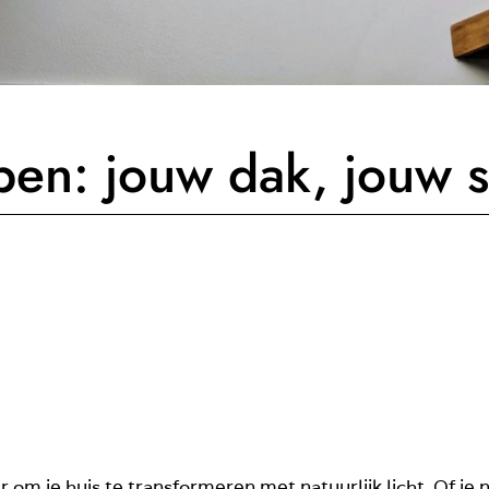
pen: jouw dak, jouw st
r om je huis te transformeren met natuurlijk licht. Of je