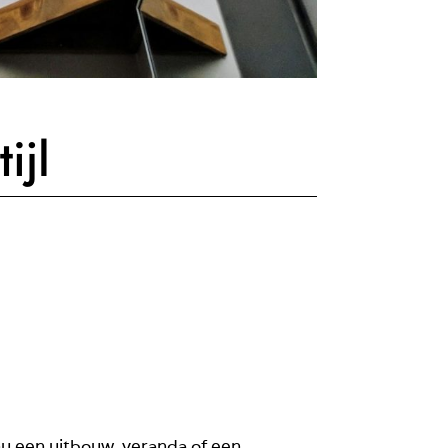
ijl
 nu een uitbouw, veranda of een