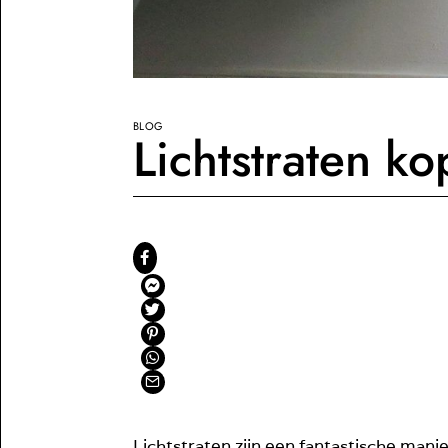
BLOG
Lichtstraten ko
Lichtstraten zijn een fantastische manie