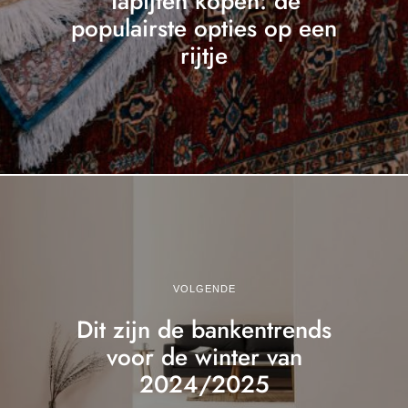
Tapijten kopen: de
populairste opties op een
rijtje
VOLGENDE
Dit zijn de bankentrends
voor de winter van
2024/2025