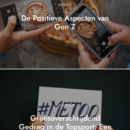
VORIGE
De Positieve Aspecten van
Gen Z
VOLGENDE
Grensoverschrijdend
Gedrag in de Topsport: Een