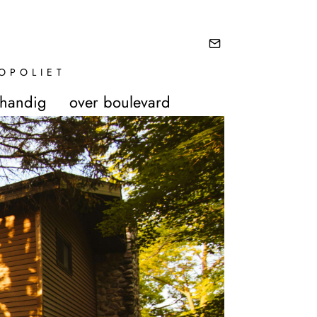
OPOLIET
 handig
over boulevard