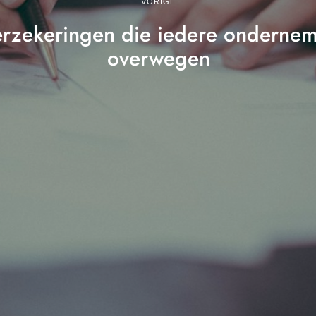
VORIGE
rzekeringen die iedere onderne
overwegen