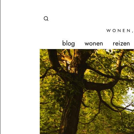
WONEN,
blog
wonen
reizen