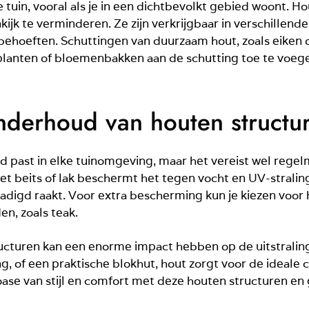
ke tuin, vooral als je in een dichtbevolkt gebied woont. 
jk te verminderen. Ze zijn verkrijgbaar in verschillende st
 behoeften. Schuttingen van duurzaam hout, zoals eiken
anten of bloemenbakken aan de schutting toe te voegen 
derhoud van houten structu
oed past in elke tuinomgeving, maar het vereist wel rege
met beits of lak beschermt het tegen vocht en UV-stra
hadigd raakt. Voor extra bescherming kun je kiezen voor
n, zoals teak.
ructuren kan een enorme impact hebben op de uitstraling v
ing, of een praktische blokhut, hout zorgt voor de ideale
oase van stijl en comfort met deze houten structuren en