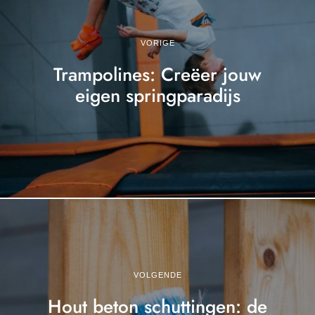
VORIGE
Trampolines: Creëer jouw
eigen springparadijs
VOLGENDE
Hout beton schuttingen: de