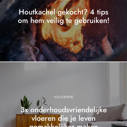
Houtkachel gekocht? 4 tips
om hem veilig te gebruiken!
VOLGENDE
3x onderhoudsvriendelijke
vloeren die je leven
gemakkelijker maken